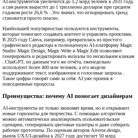
AI‑инструментов увеличится до 1,2 млрд человек к 2031 году,
а сам рынок вырастет до 1 триллиона долларов при среднем
годовом росте 26,6 % . Это значит, что игнорировать тренд
становится просто опасно.
Наибольшей популярностью пользуются инструменты,
которые помогают создавать контент и управлять проектами.
В 2025 году Canva, например, превратилась из простого
графического редактора в полноценную AI‑платформу Magic
Studio: Magic Design, Magic Write и Magic Edit позволяют
генерировать и редактировать визуалы по нескольким кликам
. ChatGPT, по данным того же отчёта, еженедельно
используют более 400 млн человек, а его модели
поддерживают текст, изображения и голосовые запросы .
Такие цифры говорят сами за себя: AI уже проник в
повседневные процессы.
Преимущества: почему AI помогает дизайнерам
AI‑инструменты не только экономят время, но и открывают
новые горизонты для творчества. С помощью алгоритмов
можно автоматически анализировать пользовательские
сценарии, генерировать цветовые палитры и даже собирать
рабочие прототипы. По оценкам авторов Aiverse.design,
рынок UX/UI‑дизайна к 2027 году достигнет 50 млрд