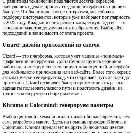
С развитием технологий появляются десятки сервисов,
обещающих сделать процесс создания интерфейсов проще и
быстрее. Чтобы помочь вам не потеряться, мы собрали
подборку инструментов, которые уже набирают популярность
в 2025 году. Каждый из них решает конкретную задачу — от
генерации макетов до улучшения изображения. Выбирайте
подходящий в зависимости от этапа проекта.
Uizard: дизайн приложений из скетча
Uizard — это платформа, которая учит машины «понимать»
графические интерфейсы. Достаточно загрузить черновой
набросок, и инструмент сгенерирует полноценный интерфейс
для мобильного приложения или веб‑сайта. Более того, сервис
автоматически генерирует код, что сокращает путь от идеи до
прототипа. Uizard позволяет быстро протестировать разные
варианты пользовательского пути и подстроить дизайн, не
тратя часы на ручную сборку макетов .
Khroma и Colormind: генерируем палитры
Выбор цветовой схемы иногда отнимает больше времени, чем
сама разработка макета. Здесь на помощь приходят Khroma и
Colormind. Khroma предлагает выбрать 50 любимых цветов,
после чего алгоритм создаёт тысячи оттенков и группирует их