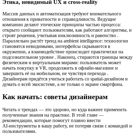
Этика, невидимый UX и cross‑reality
Массив данных и автоматизация требуют внимательного
отношения к приватности и справедливости. Ведущие
компании делают этические принципы частью процесса:
открыто сообщают пользователям, как работают алгоритмы, и
строят решения, учитывая инклюзивность и равенство .
Параллельно растёт тренд на ambient intelligence: технологии
становятся невидимыми, интерфейсы скрываются в
окружении, а взаимодействие происходит практически на
подсознательном уровне . Наконец, стираются границы между
физическим и виртуальным мирами: пользователь может
начать покупку в VR, продолжить в офлайн‑магазине и
завершить её на мобильном, не чувствуя перехода .
Дизайнерам придётся учиться работать со spatial‑дизайном и
думать о всей экосистеме, а не только о экране смартфона.
Как начать: советы дизайнерам
Читать о трендах — это здорово, но куда важнее применить
полученные знания на практике. В этой главе —
рекомендации, которые помогут плавно ввести
AI‑инструменты в вашу работу, не потеряв связи с командой и
пользователями.