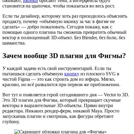
оживают,
иконки
бросают тени, а интерфейсы будто
становятся на цыпочки, чтобы показаться во весь рост.
Если ты дизайнер, которому хоть раз приходилось объяснять
продакту, почему «объёмную иконку за час в фигме не
сделать» — добро пожаловать. Сегодня покажу, как с
помощью одного плагина ты сможешь превратить обычный
вектор в полноценный 3D-объект. Без Blender, без боли, без
шаманства.
Зачем вообще 3D плагин для Фигмы?
У каждой задачи есть свой инструментарий. Если ты
пытаешься сделать объёмную
кнопку
из плоского SVG в
чистой Figma — это как строить дом из зефира. Мягко,
красиво, но всё развалится при первом же приближении.
Вот тут и появляется герой сегодняшнего дня — Vector to 3D.
Это 3D плагин для Фигмы, который превращает скучные
векторы в выразительные 3D-объекты. Прямо внутри
редактора. Никаких рендер-ферм, никакой Maya. Просто
запускаешь плагин и смотришь, как фигуры обретают
глубину.