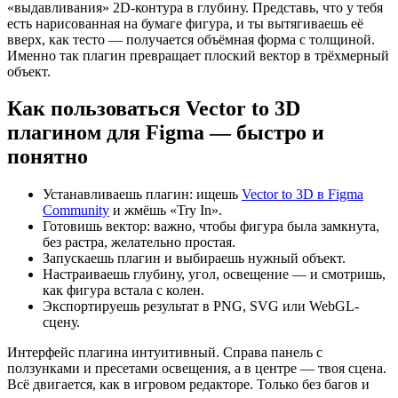
«выдавливания» 2D-контура в глубину. Представь, что у тебя
есть нарисованная на бумаге фигура, и ты вытягиваешь её
вверх, как тесто — получается объёмная форма с толщиной.
Именно так плагин превращает плоский вектор в трёхмерный
объект.
Как пользоваться Vector to 3D
плагином для Figma — быстро и
понятно
Устанавливаешь плагин: ищешь
Vector to 3D в Figma
Community
и жмёшь «Try In».
Готовишь вектор: важно, чтобы фигура была замкнута,
без растра, желательно простая.
Запускаешь плагин и выбираешь нужный объект.
Настраиваешь глубину, угол, освещение — и смотришь,
как фигура встала с колен.
Экспортируешь результат в PNG, SVG или WebGL-
сцену.
Интерфейс плагина интуитивный. Справа панель с
ползунками и пресетами освещения, а в центре — твоя сцена.
Всё двигается, как в игровом редакторе. Только без багов и